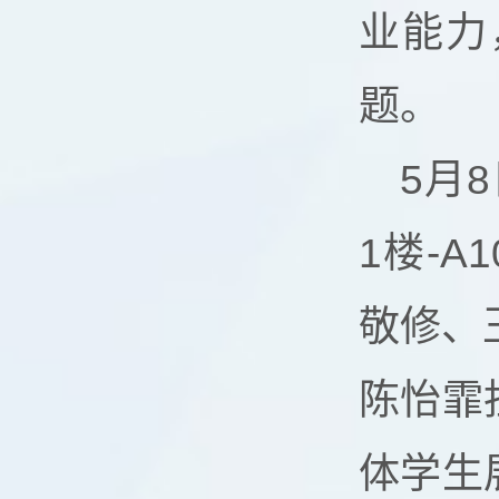
业能力
题。
5月
1楼-
敬修、
陈怡霏
体学生