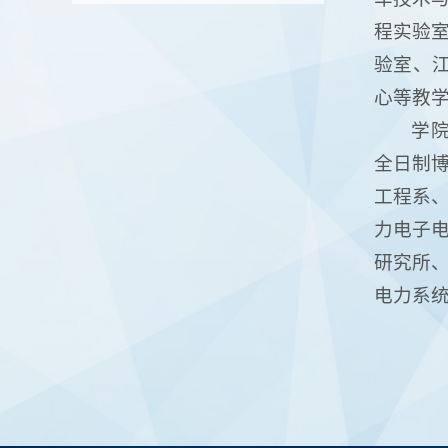
程实验
验室、江
心等教
学院
全日制博
工程系
力电子
研究所
电力系