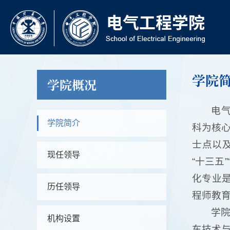
学院
学院概况
电
学院简介
科为核
士点以
现任领导
“十三五
化专业
历任领导
程师教
学
机构设置
车技术