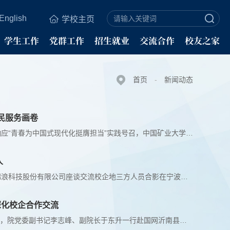
English
学校主页
学生工作
党群工作
招生就业
交流合作
校友之家
首页
-
新闻动态
民服务画卷
​为深入贯彻落实习近平总书记关于做好科学教育加法的重要指示精神，响应“青春为中国式现代化挺膺担当”实践号召，中国矿业大学电气工程学院“知耕电野工程”标杆实践团队在学院党委副书记李志峰、团委书记董凯等老师的指导和参与下，依托电气学科专业优势，研本融合搭建分层全域科普服务体系，奔赴江苏徐州、安徽宿州两地6处基层阵地开展分层分类志愿服务，覆盖城乡、兼顾老幼，把电气专业知识转化为民服务实效，以青春专业力...
人
在常州博瑞电力自动化设备有限公司座谈交流校企双方人员合影在宁波锦浪科技股份有限公司座谈交流校企地三方人员合影在宁波海洋青创交流中心参观交流为深入贯彻落实高校毕业生就业工作部署，进一步拓展毕业生就业渠道，深化校企校地合作，7月22日至24日，中国矿业大学电气工程学院党委书记王森、党委副书记李志峰、副院长夏晨阳、研究生辅导员孙健乔一行赴江苏常州、浙江宁波开展访企拓岗专项交流并看望毕业生，先后走访常州博瑞...
深化校企合作交流
现场交流生产实习现场7月16日至17日，电气工程学院党委书记王森带队，院党委副书记李志峰、副院长于东升一行赴国网沂南县供电公司，走访慰问在此开展生产实习的带队老师马草原和88名2023级本科生。本次走访期间，恰逢台风擦边沂南过境，当地普降暴雨，走访人员冒雨深入企业一线，开展师生慰问与校企对接交流工作。国网临沂市供电公司总经理助理、国网沂南县供电公司总经理、党委副书记徐存坤，国网沂南县供电公司党委书记、副总...