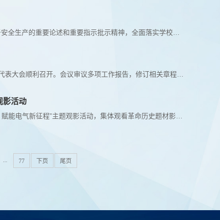
实验室安全检查现场宿舍安全检查现场为深入贯彻落实习近平总书记关于安全生产的重要论述和重要指示批示精神，全面落实学校安全生产“六化”建设各项要求，切实维护师生生命财产安全和暑假期间校园安全稳定，7月9日至10日，电气工程学院组织开展暑假前安全大检查。学院党委书记王森带队，全体院领导参加，深入实验室、学生宿舍、工作室及办公区域等重点场所，全面排查安全隐患，督促落实假期安全防范措施。检查组按照“谁使用、...
陈昊教授（右起第2位）在工作中日前，徐州市劳模工匠协会第三次会员代表大会顺利召开。会议审议多项工作报告，修订相关章程公约并完成换届选举，产生新一届理事会，我院陈昊教授当选为第三届理事会常务理事。陈昊教授，现为我校科技部新能源电动车技术与装备中东欧国家国际联合研究中心、江苏省高校新能源发电与电动车国际合作联合实验室、“新能源发电与电动载运”江苏省外国专家工作室的主任，曾获江苏省先进工作者、徐州市劳...
观影活动
活动现场7月3日，电气工程学院党委组织学院教师开展“赓续长征英雄气 赋能电气新征程”主题观影活动，集体观看革命历史题材影片《四渡》，重温红军长征中四渡赤水的光辉历程，从伟大长征精神中汲取奋进力量。影片《四渡》生动再现了中央红军在川黔滇边地区巧妙穿插、灵活机动、出奇制胜的战略奇迹，全景式展现了老一辈革命家超凡的军事指挥艺术和红军将士不畏艰险、敢于胜利的英雄气概。观影过程中，教师们被那段烽火连天的峥...
...
77
下页
尾页