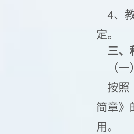
4、
定。
三、
（一
按照
简章》
用。